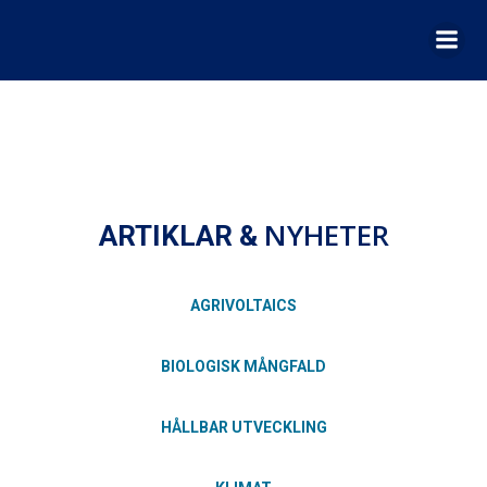
Hoppa
till
innehåll
NYHETER
ARTIKLAR &
AGRIVOLTAICS
BIOLOGISK MÅNGFALD
HÅLLBAR UTVECKLING