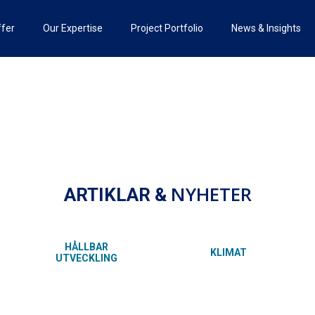
ffer
Our Expertise
Project Portfolio
News & Insights
NYHETER
ARTIKLAR &
HÅLLBAR
KLIMAT
UTVECKLING