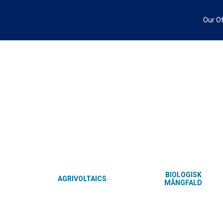
Hoppa
till
Our O
innehåll
BIOLOGISK
AGRIVOLTAICS
MÅNGFALD