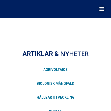
Hoppa
till
innehåll
NYHETER
ARTIKLAR &
AGRIVOLTAICS
BIOLOGISK MÅNGFALD
HÅLLBAR UTVECKLING