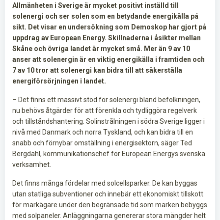
Allmänheten i Sverige är mycket positivt inställd till
solenergi och ser solen som en betydande energikälla på
sikt. Det visar en undersökning som Demoskop har gjort på
uppdrag av European Energy. Skillnaderna i åsikter mellan
Skåne och övriga landet är mycket små. Mer än 9 av 10
anser att solenergin är en viktig energikälla i framtiden och
7 av 10 tror att solenergi kan bidra till att säkerställa
energiförsörjningen i landet.
– Det finns ett massivt stöd för solenergi bland befolkningen,
nu behövs åtgärder för att förenkla och tydliggöra regelverk
och tillståndshantering. Solinstrålningen i södra Sverige ligger i
nivå med Danmark och norra Tyskland, och kan bidra till en
snabb och förnybar omställning i energisektorn, säger Ted
Bergdahl, kommunikationschef för European Energys svenska
verksamhet.
Det finns många fördelar med solcellsparker. De kan byggas
utan statliga subventioner och innebär ett ekonomiskt tillskott
för markägare under den begränsade tid som marken bebyggs
med solpaneler. Anläggningarna genererar stora mängder helt