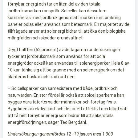
förnybar energi och tar en liten del av den totala
jordbruksmarken i anspråk. Solceller kan dessutom
kombineras med jordbruk genom att marken runt omkring
paneler odlas eller används som betesmark. En majoritet av de
tillfrågade anser att solenergi bidrar till att öka den biologiska
mångfalden och skyddar grundvattnet.
Drygt hälften (52 procent) av deltagarna i undersökningen
tycker att jordbruksmark som används för att odla
energigrödor också kan användas till solenergiparker. Hela 8 av
10 kan tänka sig att bo granne med en solenergipark om det
planteras buskar och träd runt den.
­– Solcellsparker kan samexistera med både jordbruk och
naturvärden. En stor fördel är också att solcellsparkerna kan
byggas nära tätorterna där människor och företag finns.
Byggtiden är relativt kort och det är ett effektivt och billigt sätt
att få helt förnybar energi som bidrar till att säkerställa
energiförsörjningen, säger Ted Bergdahl.
Undersökningen genomfördes 12–19 januari med 1 000