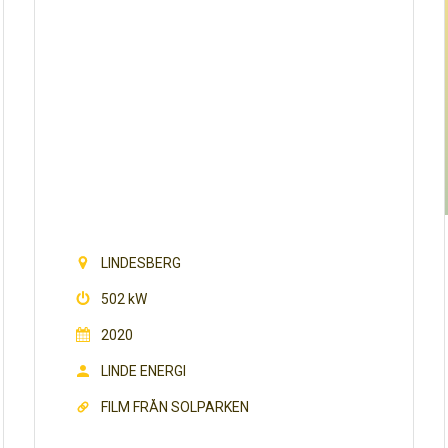
SOLHAGEN
i samexistens med betande Får
LINDESBERG
502 kW
2020
LINDE ENERGI
FILM FRÅN SOLPARKEN