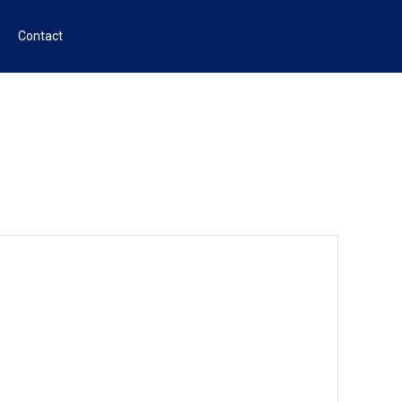
Contact
KÄRRBO PRÄSTGÅRD
Sveriges första Agrivoltaics Solpark