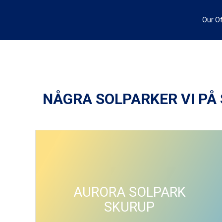
Hoppa
till
Our O
innehåll
NÅGRA SOLPARKER VI PÅ
AURORA SOLPARK
SKURUP