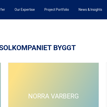
ffer
Our Expertise
Project Portfolio
News & Insights
 SOLKOMPANIET BYGGT
NORRA VARBERG